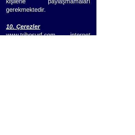
kişilerle paylaşmamaları
gerekmektedir.
10. Çerezler
www.tribosurf.com
internet
sitesinin düzgün ve güvenli
şekilde çalışabilmesi amacıyla
zorunlu çerezler kullanılabilir.
Analitik, performans, işlevsel
veya reklam amaçlı çerezlerin
kullanılması hâlinde, mevzuatın
gerektirdiği durumlarda
ziyaretçiden önceden onay
alınır. Kullanıcılar, internet
tarayıcılarının ayarlarını
kullanarak çerezleri silebilir