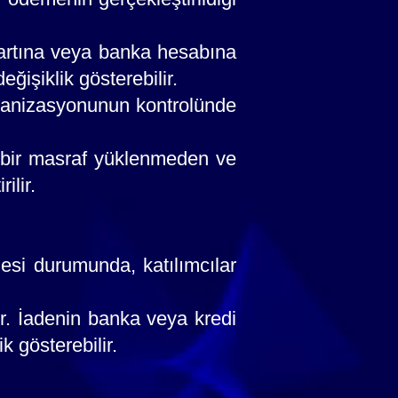
kartına veya banka hesabına
ğişiklik gösterebilir.
ganizasyonunun kontrolünde
k bir masraf yüklenmeden ve
ilir.
si durumunda, katılımcılar
ır. İadenin banka veya kredi
k gösterebilir.