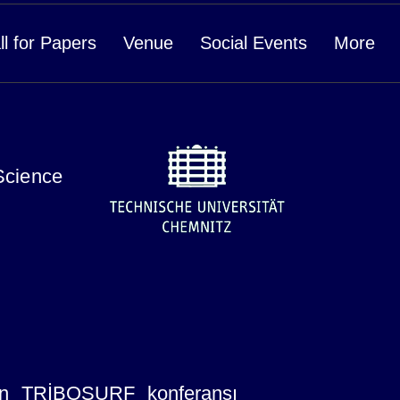
ll for Papers
Venue
Social Events
More
Science
ilen TRİBOSURF konferansı