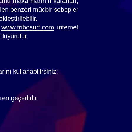
kamu makamlarının kararları,
len benzeri mücbir sebepler
leştirilebilir.
ı
www.tribosurf.com
internet
 duyurulur.
rını kullanabilirsiniz:
ren geçerlidir.