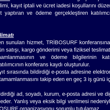
slimi, kayıt iptali ve ücret iadesi koşullarını düz
 yaptıran ve ödeme gerçekleştiren katılımcıla
limatı
n sunulan hizmet, TRİBOSURF konferansına ka
ün satışı, kargo gönderimi veya fiziksel teslima
mlanmasının ve ödeme bilgilerinin katılım
atılımcının konferans kaydı oluşturulur.
yıt sırasında bildirdiği e-posta adresine elektro
 tamamlanmasını takip eden en geç 3 iş günü iç
ldirdiği ad, soyadı, kurum, e-posta adresi ve diğ
eder. Yanlış veya eksik bilgi verilmesi nedeniyl
BOSURF organizasyonu sorumlu tutulamaz.