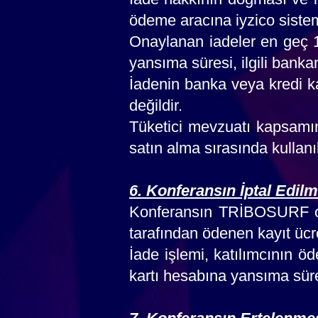
ödeme aracına iyzico sistem
Onaylanan iadeler en geç 1
yansıma süresi, ilgili banka
İadenin banka veya kredi 
değildir.
Tüketici mevzuatı kapsamın
satın alma sırasında kullan
6. Konferansın İptal Edilm
Konferansın TRİBOSURF org
tarafından ödenen kayıt ücret
İade işlemi, katılımcının ö
kartı hesabına yansıma süres