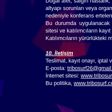
Doğal afet, salgın hastalık
altyapı sorunları veya org
nedeniyle konferans ertelenebi
Bu durumda uygulanacak k
sitesi ve katılımcıların kayı
Katılımcıların yürürlükteki 
10. İletişim
Teslimat, kayıt onayı, iptal v
E-posta:
tribosurf26@gmai
İnternet sitesi:
www.tribosu
Bu politika,
www.tribosurf.