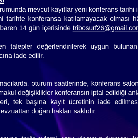
si
munda mevcut kayıtlar yeni konferans tarihi içi
ni tarihte konferansa katılamayacak olması hâ
tibaren 14 gün içerisinde
tribosurf26@gmail.co
len talepler değerlendirilerek uygun bulunan
ına iade edilir.
acılarda, oturum saatlerinde, konferans salonl
akul değişiklikler konferansın iptal edildiği a
eri, tek başına kayıt ücretinin iade edilme
mevzuattan doğan hakları saklıdır.