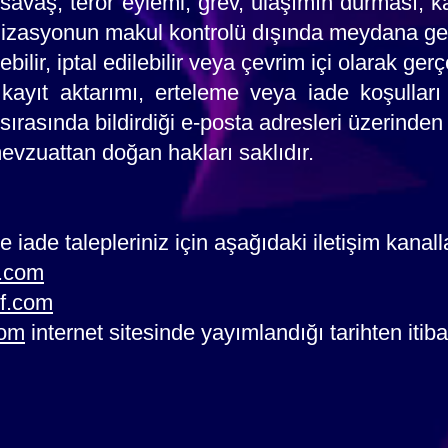
, savaş, terör eylemi, grev, ulaşımın durması, 
anizasyonun makul kontrolü dışında meydana ge
lir, iptal edilebilir veya çevrim içi olarak gerçek
ayıt aktarımı, erteleme veya iade koşullar
t sırasında bildirdiği e-posta adresleri üzerinden
mevzuattan doğan hakları saklıdır.
e iade talepleriniz için aşağıdaki iletişim kanalla
l.com
rf.com
com
internet sitesinde yayımlandığı tarihten itiba