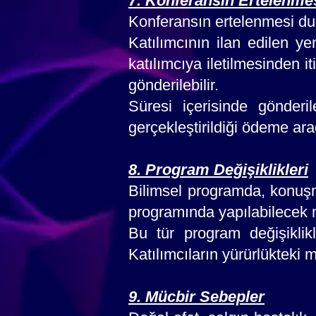
7. Konferansın Ertelenme
Konferansın ertelenmesi duru
Katılımcının ilan edilen ye
katılımcıya iletilmesinden i
gönderilebilir.
Süresi içerisinde gönderi
gerçekleştirildiği ödeme arac
8. Program Değişiklikleri
Bilimsel programda, konuşm
programında yapılabilecek m
Bu tür program değişiklikl
Katılımcıların yürürlükteki 
9. Mücbir Sebepler