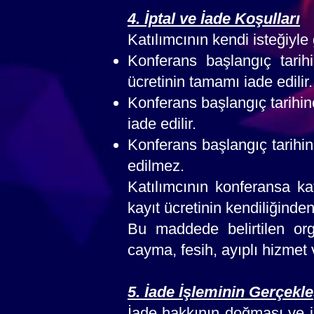
4. İptal ve İade Koşulları
Katılımcının kendi isteğiyle 
Konferans başlangıç tarih
ücretinin tamamı iade edilir.
Konferans başlangıç tarihine
iade edilir.
Konferans başlangıç tarihine
edilmez.
Katılımcının konferansa k
kayıt ücretinin kendiliğind
Bu maddede belirtilen orga
cayma, fesih, ayıplı hizmet
5. İade İşleminin Gerçekle
İade hakkının doğması ve ia