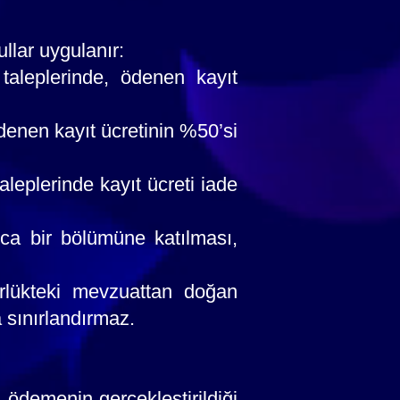
ullar uygulanır:
taleplerinde, ödenen kayıt
ödenen kayıt ücretinin %50’si
aleplerinde kayıt ücreti iade
ca bir bölümüne katılması,
rürlükteki mevzuattan doğan
 sınırlandırmaz.
 ödemenin gerçekleştirildiği