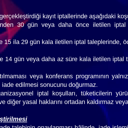
gerçekleştirdiği kayıt iptallerinde aşağıdaki koş
inden 30 gün veya daha önce iletilen iptal 
 15 ila 29 gün kala iletilen iptal taleplerinde, 
 14 gün veya daha az süre kala iletilen iptal t
atılmaması veya konferans programının yalnız
en iade edilmesi sonucunu doğurmaz.
nizasyonel iptal koşulları, tüketicilerin yü
 ve diğer yasal haklarını ortadan kaldırmaz veya
ştirilmesi
de talebinin onaylanması hâlinde, iade işlemi