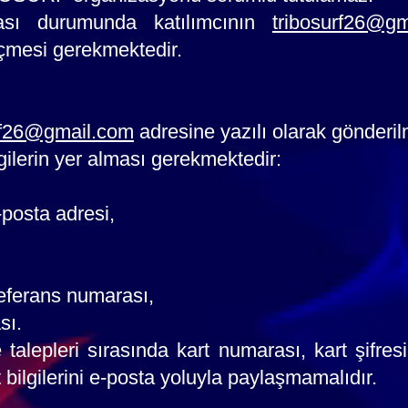
ası durumunda katılımcının
tribosurf26@gm
eçmesi gerekmektedir.
rf26@gmail.com
adresine yazılı olarak gönderilm
lgilerin yer alması gerekmektedir:
-posta adresi,
eferans numarası,
sı.
e talepleri sırasında kart numarası, kart şifre
bilgilerini e-posta yoluyla paylaşmamalıdır.