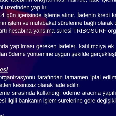
i üzerinden yapılır.
4 gün içerisinde işleme alınır. İadenin kredi 
nın işlem ve mutabakat sürelerine bağlı olarak de
kartı hesabına yansıma süresi TRİBOSURF or
da yapılması gereken iadeler, katılımcıya e
ılan ödeme yöntemine uygun şekilde gerçekleştir
esi
anizasyonu tarafından tamamen iptal edilme
leri kesintisiz olarak iade edilir.
deme sırasında kullandığı ödeme aracına yapıl
i ilgili bankanın işlem sürelerine göre değişikli